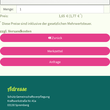
Menge:
*
Preis:
1,65
€
(1,77
€
)
*
Diese Preise sind inklusive der gesetzlichen Mehrwertsteuer.
zzgl. Versandkosten
Zurück
Merkzettel
Anfrage
Adresse
Schütz Gemeinschaftsverpflegung
Kraftwerkstraße Nr. 41a
03130 Spremberg