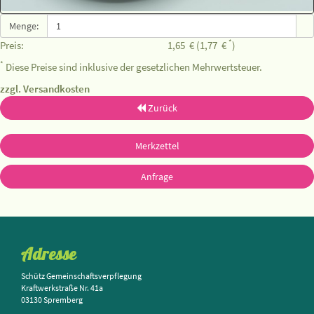
Menge:
*
Preis:
1,65
€
(1,77
€
)
*
Diese Preise sind inklusive der gesetzlichen Mehrwertsteuer.
zzgl. Versandkosten
Zurück
Merkzettel
Anfrage
Adresse
Schütz Gemeinschaftsverpflegung
Kraftwerkstraße Nr. 41a
03130 Spremberg