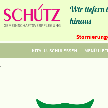
Wir liefern
hinaus
Stornierunge
KITA- U. SCHULESSEN
MENÜ LIE