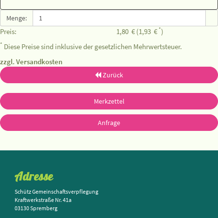
Menge:
*
Preis:
1,80
€
(1,93
€
)
*
Diese Preise sind inklusive der gesetzlichen Mehrwertsteuer.
zzgl. Versandkosten
Zurück
Merkzettel
Anfrage
Adresse
Schütz Gemeinschaftsverpflegung
Kraftwerkstraße Nr. 41a
03130 Spremberg