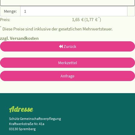
Menge:
*
Preis:
1,65
€
(1,77
€
)
*
Diese Preise sind inklusive der gesetzlichen Mehrwertsteuer.
zzgl. Versandkosten
Zurück
Merkzettel
Anfrage
Adresse
Schütz Gemeinschaftsverpflegung
Kraftwerkstraße Nr. 41a
03130 Spremberg