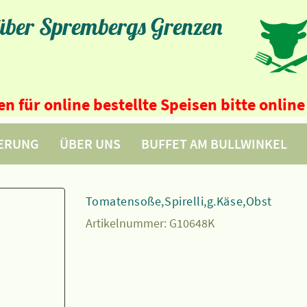
 über Sprembergs Grenzen
n für online bestellte Speisen bitte onli
FERUNG
ÜBER UNS
BUFFET AM BULLWINKEL
Tomatensoße,Spirelli,g.Käse,Obst
Artikelnummer:
G10648K