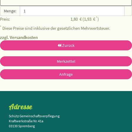
Menge:
*
Preis:
1,80
€
(1,93
€
)
*
Diese Preise sind inklusive der gesetzlichen Mehrwertsteuer.
zzgl. Versandkosten
Zurück
Merkzettel
Anfrage
Adresse
Schütz Gemeinschaftsverpflegung
Kraftwerkstraße Nr. 41a
03130 Spremberg