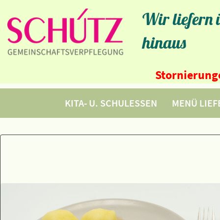
Wir liefern
hinaus
Stornierunge
KITA- U. SCHULESSEN
MENÜ LIE