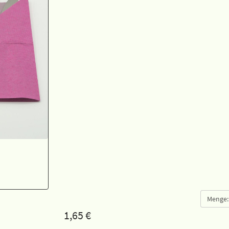
Menge:
1,65
€