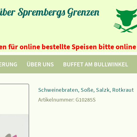
 über Sprembergs Grenzen
n für online bestellte Speisen bitte onli
FERUNG
ÜBER UNS
BUFFET AM BULLWINKEL
Schweinebraten, Soße, Salzk, Rotkraut
Artikelnummer:
G10285S