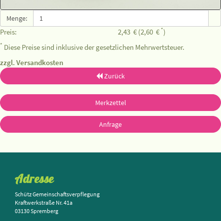
Menge:
*
Preis:
2,43
€
(2,60
€
)
*
Diese Preise sind inklusive der gesetzlichen Mehrwertsteuer.
zzgl. Versandkosten
Zurück
Merkzettel
Anfrage
Adresse
Schütz Gemeinschaftsverpflegung
Kraftwerkstraße Nr. 41a
03130 Spremberg