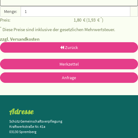
Menge:
*
Preis:
1,80
€
(1,93
€
)
*
Diese Preise sind inklusive der gesetzlichen Mehrwertsteuer.
zzgl. Versandkosten
Zurück
Merkzettel
Anfrage
Adresse
Schütz Gemeinschaftsverpflegung
Kraftwerkstraße Nr. 41a
03130 Spremberg