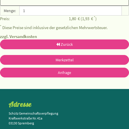
Menge:
*
Preis:
1,80
€
(1,93
€
)
*
Diese Preise sind inklusive der gesetzlichen Mehrwertsteuer.
zzgl. Versandkosten
Zurück
Merkzettel
Anfrage
Adresse
Schütz Gemeinschaftsverpflegung
Kraftwerkstraße Nr. 41a
03130 Spremberg