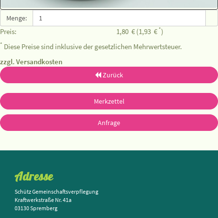
Menge:
*
Preis:
1,80
€
(1,93
€
)
*
Diese Preise sind inklusive der gesetzlichen Mehrwertsteuer.
zzgl. Versandkosten
Zurück
Merkzettel
Anfrage
Adresse
Schütz Gemeinschaftsverpflegung
Kraftwerkstraße Nr. 41a
03130 Spremberg