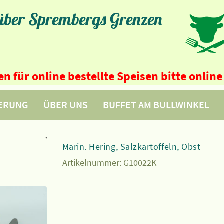
 über Sprembergs Grenzen
n für online bestellte Speisen bitte onli
FERUNG
ÜBER UNS
BUFFET AM BULLWINKEL
Marin. Hering, Salzkartoffeln, Obst
Artikelnummer:
G10022K