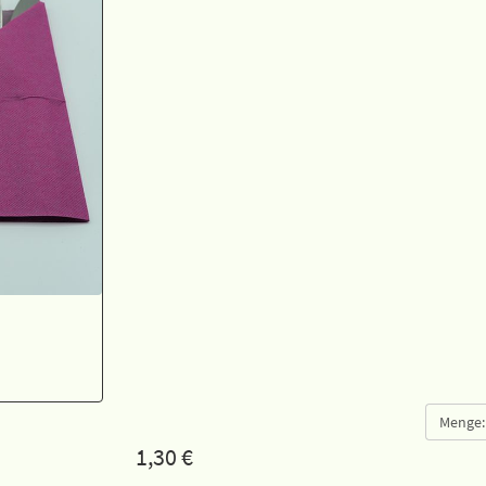
Menge:
1,30
€