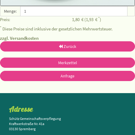
Menge:
*
Preis:
1,80
€
(1,93
€
)
*
Diese Preise sind inklusive der gesetzlichen Mehrwertsteuer.
zzgl. Versandkosten
Zurück
Merkzettel
Anfrage
Adresse
Schütz Gemeinschaftsverpflegung
Kraftwerkstraße Nr. 41a
03130 Spremberg