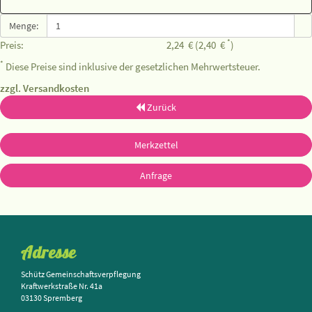
Menge:
*
Preis:
2,24
€
(2,40
€
)
*
Diese Preise sind inklusive der gesetzlichen Mehrwertsteuer.
zzgl. Versandkosten
Zurück
Merkzettel
Anfrage
Adresse
Schütz Gemeinschaftsverpflegung
Kraftwerkstraße Nr. 41a
03130 Spremberg