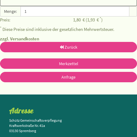
Menge:
*
Preis:
1,80
€
(1,93
€
)
*
Diese Preise sind inklusive der gesetzlichen Mehrwertsteuer.
zzgl. Versandkosten
Zurück
Merkzettel
Anfrage
Adresse
Schütz Gemeinschaftsverpflegung
Kraftwerkstraße Nr. 41a
03130 Spremberg