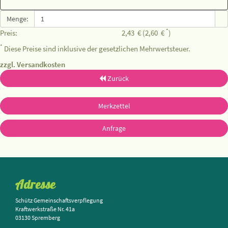
Menge:
*
Preis:
2,43
€
(2,60
€
)
*
Diese Preise sind inklusive der gesetzlichen Mehrwertsteuer.
zzgl. Versandkosten
Zurück
Merkzettel
Anfrage
Adresse
Schütz Gemeinschaftsverpflegung
Kraftwerkstraße Nr. 41a
03130 Spremberg