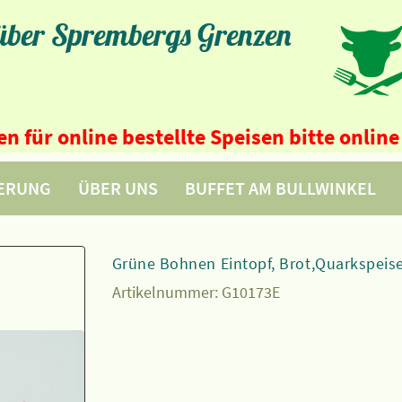
 über Sprembergs Grenzen
n für online bestellte Speisen bitte onli
FERUNG
ÜBER UNS
BUFFET AM BULLWINKEL
Grüne Bohnen Eintopf, Brot,Quarkspeis
Artikelnummer:
G10173E