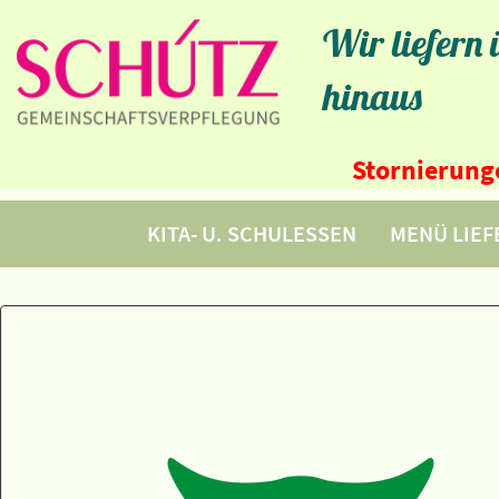
Wir liefern
hinaus
Stornierunge
KITA- U. SCHULESSEN
MENÜ LIE