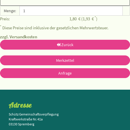
Menge:
*
Preis:
1,80
€
(1,93
€
)
*
Diese Preise sind inklusive der gesetzlichen Mehrwertsteuer.
zzgl. Versandkosten
Zurück
Merkzettel
Anfrage
Adresse
Schütz Gemeinschaftsverpflegung
Kraftwerkstraße Nr. 41a
03130 Spremberg