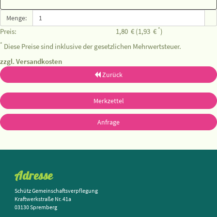
Menge:
*
Preis:
1,80
€
(1,93
€
)
*
Diese Preise sind inklusive der gesetzlichen Mehrwertsteuer.
zzgl. Versandkosten
Zurück
Merkzettel
Anfrage
Adresse
Schütz Gemeinschaftsverpflegung
Kraftwerkstraße Nr. 41a
03130 Spremberg