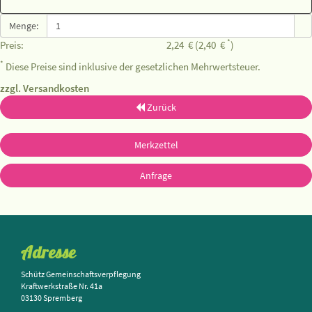
Menge:
*
Preis:
2,24
€
(2,40
€
)
*
Diese Preise sind inklusive der gesetzlichen Mehrwertsteuer.
zzgl. Versandkosten
Zurück
Merkzettel
Anfrage
Adresse
Schütz Gemeinschaftsverpflegung
Kraftwerkstraße Nr. 41a
03130 Spremberg