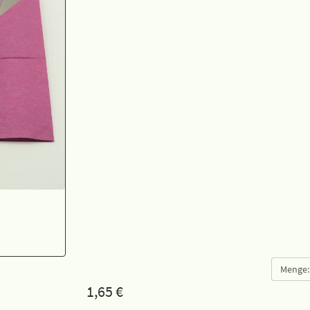
Menge:
1,65
€