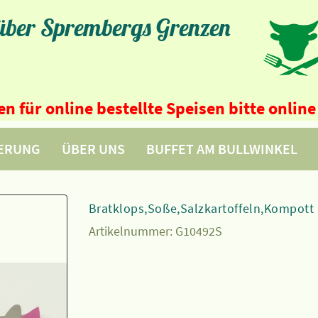
 über Sprembergs Grenzen
n für online bestellte Speisen bitte onli
FERUNG
ÜBER UNS
BUFFET AM BULLWINKEL
Bratklops,Soße,Salzkartoffeln,Kompott
Artikelnummer:
G10492S