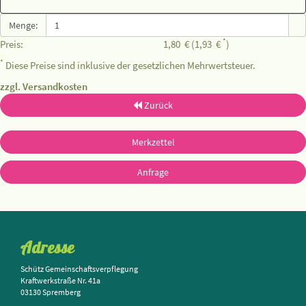
Menge:
*
Preis:
1,80
€
(1,93
€
)
*
Diese Preise sind inklusive der gesetzlichen Mehrwertsteuer.
zzgl. Versandkosten
Zurück
Merkzettel
Anfrage
Adresse
Schütz Gemeinschaftsverpflegung
Kraftwerkstraße Nr. 41a
03130 Spremberg