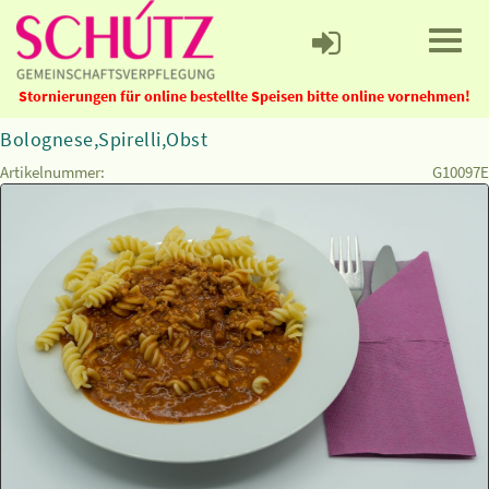
Stornierungen für online bestellte Speisen bitte online vornehmen!
Bolognese,Spirelli,Obst
Artikelnummer:
G10097E