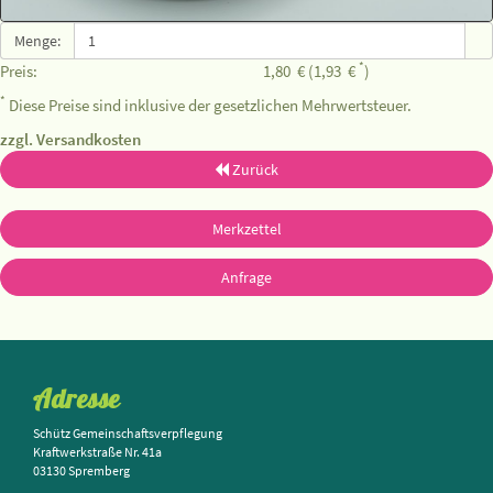
Menge:
*
Preis:
1,80
€
(1,93
€
)
*
Diese Preise sind inklusive der gesetzlichen Mehrwertsteuer.
zzgl. Versandkosten
Zurück
Merkzettel
Anfrage
Adresse
Schütz Gemeinschaftsverpflegung
Kraftwerkstraße Nr. 41a
03130 Spremberg