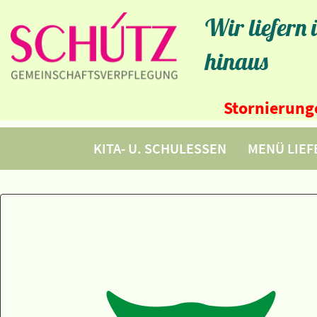
Wir liefern
hinaus
Stornierunge
KITA- U. SCHULESSEN
MENÜ LIE