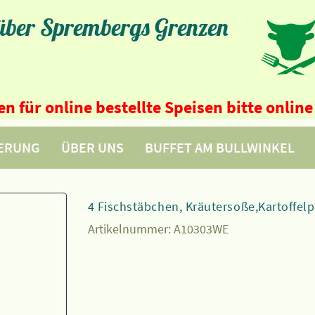
 über Sprembergs Grenzen
n für online bestellte Speisen bitte onli
FERUNG
ÜBER UNS
BUFFET AM BULLWINKEL
4 Fischstäbchen, Kräutersoße,Kartoffel
Artikelnummer:
A10303WE